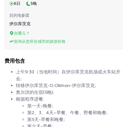
6日
5晚
目的地参团
伊尔库茨克
在哪儿？
咨询从您所在城市的旅游价格
费用包含
上午9:30（当地时间）在伊尔库茨克机场或火车站开
会;
转移伊尔库茨克-O.Olkhon-伊尔库茨克;
奥尔洪的住宿(5晚);
根据程序进餐:
第一天-晚餐;
第2、3、4天–早餐、午餐、野餐和晚餐;
第5天-早餐和晚餐;
第六天-早餐;