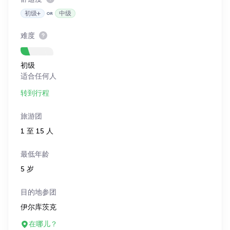
初级+
中级
难度
初级
适合任何人
转到行程
旅游团
1 至 15 人
最低年龄
5 岁
目的地参团
伊尔库茨克
在哪儿？