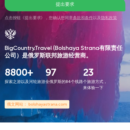
提出要求
点击按钮《
提出要求
》，您确认您同意
条款和条件
以及
隐私政策
BigCountry.Travel (Bolshaya Strana有限责任
公司）是俄罗斯联邦旅游经营商。
8800+
97
23
探索之游以及河轮旅游
全俄罗斯的84个线路
个旅游方式，
来体验一下
俄文网站：
bolshayastrana.com