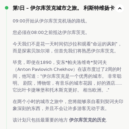
第1日 -
伊尔库茨克城市之旅。 利斯特维扬卡
09:00开始从伊尔库茨克机场的路线。
您必须在08:00之前抵达伊尔库茨克。
今天我们不是花一天时间切沙拉和观看"命运的讽刺"，
而是探索贝加尔湖，但首先我们将熟悉伊尔库茨克。
毕竟，即使在1890，安东*帕夫洛维奇*契诃夫
（Anton Pavlovich Chekhov）在该市度过了2周的时
间，他写道："伊尔库茨克是一个优秀的城市。 非常聪
明。 剧院，博物馆，有音乐的城市花园，好的酒店......
它比叶卡捷琳堡和托木斯克更好。 相当欧洲。.."
在两个小时的城市之旅中，您将能够亲自看到契诃夫印
象深刻的东西，并且不会让许多游客无动于衷。
该计划只包括最重要的地方
伊尔库茨克的历史
.