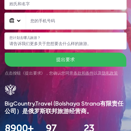
您的手机号码
您计划去哪儿旅游？
提出要求
点击按钮《
提出要求
》，您确认您同意
条款和条件
以及
隐私政策
BigCountry.Travel (Bolshaya Strana有限责任
公司）是俄罗斯联邦旅游经营商。
8900+
97
23