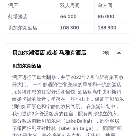
酒店
双人房间
单人间
灯塔酒店
66 000
86 000
贝加尔湖酒店
108 300
138 300
贝加尔湖酒店 或者 马雅克酒店
2晚
贝加尔湖酒店
酒店进行了重大翻修，并于2023年7月向所有旅客敞
开大门。 一个舒适的住宿,美味的早餐和一流的酒店
服务将使您的住宿舒适和愉快. 酒店远离中央利斯特
维扬卡街的噪音，坐落在一座小山上，保证了贝加尔
湖的如画景色和宁静的放松气氛。 在旅游计划中，
我们提供2床舒适客房的住宿，配有两张独立的床。
部分客房俯瞰贝加尔湖（Lake Baikal），部分客房
俯瞰西伯利亚针叶林（siberian taiga）。 房间面积
为20平方米。每个房间都有衣柜，床头柜，抽屉