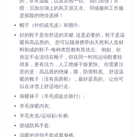
的，非常温暖，以及其他一切。 我们加强了井
喷：贝加尔湖上的风又强又冷。 羽绒服和工作服
是探险的绝佳选择！
帽子（针织或毛皮）和围巾;
好的鞋子是你舒适的关键. 这是必要的，鞋子是温
暖和高品质的。 您可以随身携带由天然和人造材
料制成的鞋子-每种类型都有其优点。 例如，你
肯定不会冻结在靴子，但在同一时间运动鞋要轻
得多，更有活力，人工绝缘干燥更快。 你需要注
意的是：高品质的绝缘，膜，防滑鞋底。 舒适温
暖的靴子（没有高跟鞋），最好是高的。 让你可
以在冰雪上舒适地行走;
保暖袜子（羊毛或徒步旅行）;
羊毛保暖内衣;
羊毛夹克/运动衫/长裤;
抓绒防风手套;
温暖的连指手套或紧身裤;