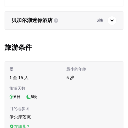
贝加尔湖迷你酒店
3晚
旅游条件
团
最小的年龄
1 至 15 人
5 岁
旅游天数
6日
5晚
目的地参团
伊尔库茨克
在哪儿？