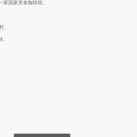
一家国家美食咖啡馆。
n村。
冰。