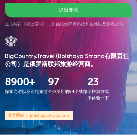
提出要求
点击按钮《
提出要求
》，您确认您同意
条款和条件
以及
隐私政策
BigCountry.Travel (Bolshaya Strana有限责任
公司）是俄罗斯联邦旅游经营商。
8900+
97
23
探索之游以及河轮旅游
全俄罗斯的84个线路
个旅游方式，
来体验一下
俄文网站：
bolshayastrana.com