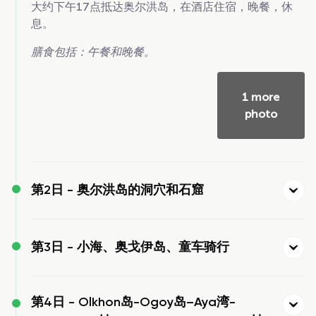
大约下午17点抵达奥尔洪岛，在酒店住宿，晚餐，休
息。
膳食包括：午餐和晚餐。
1 more
photo
第2日 -
奥尔洪岛的洞穴和石窟
第3日 -
小海、奥戈伊岛、童车骑行
第4日 -
Olkhon岛-Ogoy岛–Aya湾-