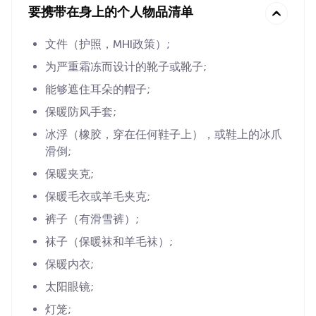
要携带在身上的个人物品清单
文件（护照，MHI政策）;
为严重霜冻而设计的靴子或靴子;
能够遮住耳朵的帽子;
保暖防风手套;
冰浮（橡胶，穿在任何鞋子上），或鞋上的冰爪
滑倒;
保暖夹克;
保暖毛衣或羊毛夹克;
裤子（有滑雪裤）;
袜子（保暖袜和羊毛袜）;
保暖内衣;
太阳眼镜;
灯笼;