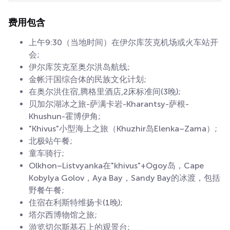
费用包含
上午9:30（当地时间）在伊尔库茨克机场或火车站开
会;
伊尔库茨克至奥尔洪岛航线;
金帐汗国综合体的民族文化计划;
在奥尔洪住宿,腾格里酒店,2床标准间(3晚);
贝加尔湖冰之旅-萨满卡岩-Kharantsy-萨根-
Khushun-霍博伊角;
"Khivus"小型海上之旅（Khuzhir岛Elenka–Zama）;
北极站午餐;
童车骑行;
Olkhon–Listvyanka在"khivus"+Ogoy岛，Cape
Kobylya Golov，Aya Bay，Sandy Bay的冰渡，包括
野餐午餐;
住宿在利斯特维扬卡(1晚);
塔尔西博物馆之旅;
游览切尔斯基石上的观景台;