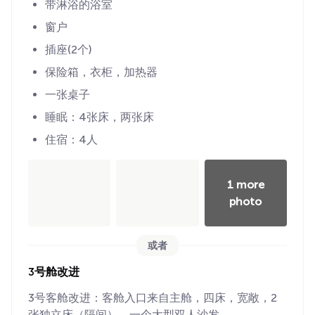
带淋浴的浴室
窗户
插座(2个)
保险箱，衣柜，加热器
一张桌子
睡眠：4张床，两张床
住宿：4人
1 more
photo
或者
3号舱改进
3号客舱改进：客舱入口来自主舱，四床，宽敞，2
张独立床（隔间），一个大型双人沙发。