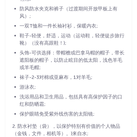
防风防水夹克和裤子（过渡期间开放甲板上有
风）;
一双T恤和一件长袖衬衫，保暖内衣;
鞋子-轻便，舒适，运动（运动鞋，轻便徒步旅行
靴）（没有高跟鞋！);
头饰-可供选择：带帽檐或巴拿马帽的帽子，带长
遮阳板的帽子，以防止眩目的低太阳，浅色羊毛
或羊毛帽;
袜子-2-3对棉或亚麻布，1对羊毛;
游泳衣;
洗浴用品和卫生用品，包括具有高保护因子的口
红和防晒霜;
保护眼睛免受紫外线伤害的太阳镜;
2. 防水衬垫（袋），以保护特别有价值的个人物品
（金钱，文件，相机等）。)来自水;