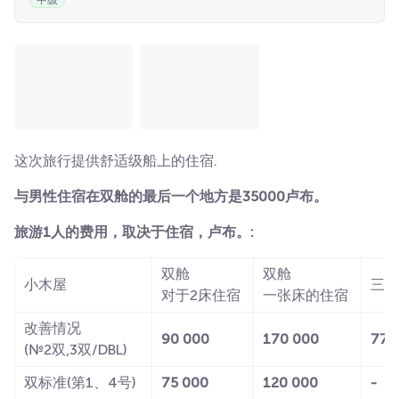
中级
这次旅行提供舒适级船上的住宿.
与男性住宿在双舱的最后一个地方是35000卢布。
旅游1人的费用，取决于住宿，卢布。:
双舱
双舱
小木屋
三人
对于2床住宿
一张床的住宿
改善情况
90 000
170 000
77 
(№2双,3双/DBL)
双标准(第1、4号)
75 000
120 000
-