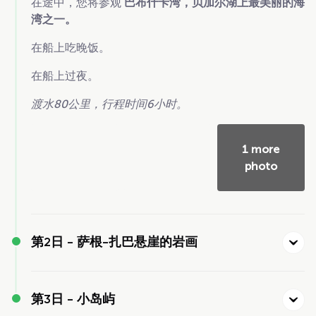
在途中，您将参观
巴布什卡湾，贝加尔湖上最美丽的海
湾之一。
在船上吃晚饭。
在船上过夜。
渡水80公里，行程时间6小时。
1 more
photo
第2日 -
萨根-扎巴悬崖的岩画
第3日 -
小岛屿