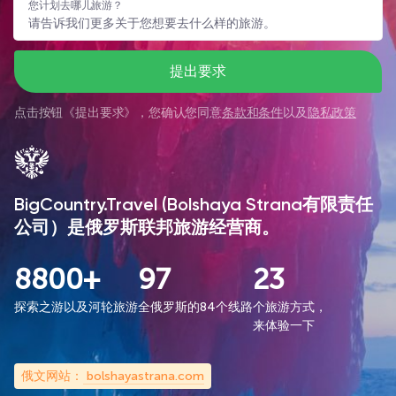
您计划去哪儿旅游？
提出要求
点击按钮《
提出要求
》，您确认您同意
条款和条件
以及
隐私政策
BigCountry.Travel (Bolshaya Strana有限责任
公司）是俄罗斯联邦旅游经营商。
8800+
97
23
探索之游以及河轮旅游
全俄罗斯的84个线路
个旅游方式，
来体验一下
俄文网站：
bolshayastrana.com