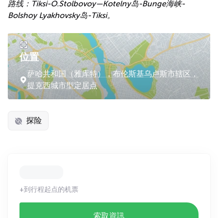
路线：Tiksi-O.Stolbovoy—Kotelny岛-Bunge海峡-
Bolshoy Lyakhovsky岛-Tiksi。
位置
萨哈共和国（雅库特），布伦斯基乌卢斯市辖区，
提克西城市型定居点
探险
+到行程起点的机票
索取資訊