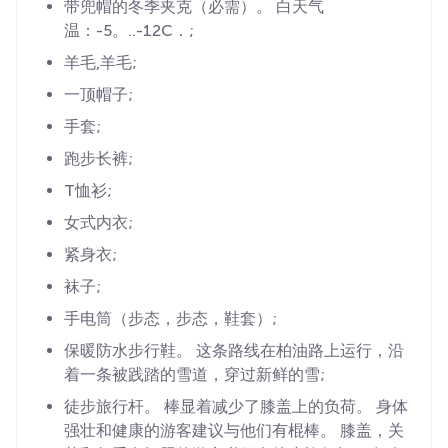
带兜帽的冬季夹克（必需）。 白天气
温：-5。..-12C．;
羊毛,羊毛;
一顶帽子;
手套;
跑步长裤;
T恤衫;
女式内衣;
紧身衣;
袜子;
手电筒（步态，步态，鞋套）;
保暖防水步行鞋。 这条路线在柏油路上运行，沿
着一条被践踏的雪道，穿过新鲜的雪;
徒步旅行杆。 棒显着减少了膝盖上的负荷。 身体
强壮和健康的游客建议与他们有棍棒。 膝盖，关