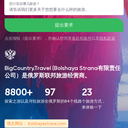
您计划去哪儿旅游？
提出要求
点击按钮《
提出要求
》，您确认您同意
条款和条件
以及
隐私政策
BigCountry.Travel (Bolshaya Strana有限责任
公司）是俄罗斯联邦旅游经营商。
8800+
97
23
探索之游以及河轮旅游
全俄罗斯的84个线路
个旅游方式，
来体验一下
俄文网站：
bolshayastrana.com