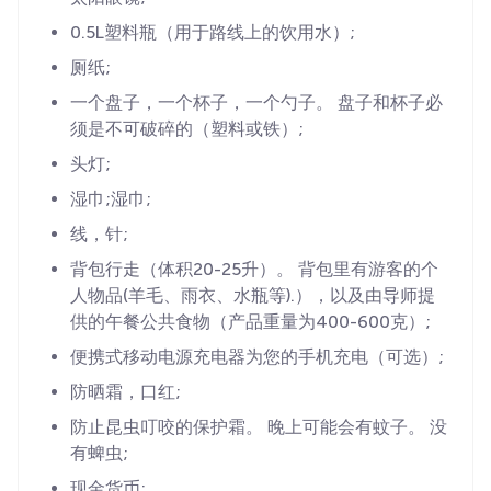
0.5L塑料瓶（用于路线上的饮用水）;
厕纸;
一个盘子，一个杯子，一个勺子。 盘子和杯子必
须是不可破碎的（塑料或铁）;
头灯;
湿巾;湿巾;
线，针;
背包行走（体积20-25升）。 背包里有游客的个
人物品(羊毛、雨衣、水瓶等).），以及由导师提
供的午餐公共食物（产品重量为400-600克）;
便携式移动电源充电器为您的手机充电（可选）;
防晒霜，口红;
防止昆虫叮咬的保护霜。 晚上可能会有蚊子。 没
有蜱虫;
现金货币;