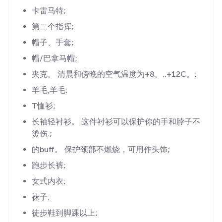
卡雷马特;
第二个指挥;
帽子、手套;
帽/巴拿马帽;
夹克。 清晨和傍晚的空气温度为+8。..+12C。;
羊毛,羊毛;
T恤衫;
长袖轻衬衫。 这件衬衫可以保护你的手和脖子不
烫伤.;
的buff。 保护颈部不燃烧，可用作头饰;
跑步长裤;
女式内衣;
袜子;
徒步鞋到脚踝以上;