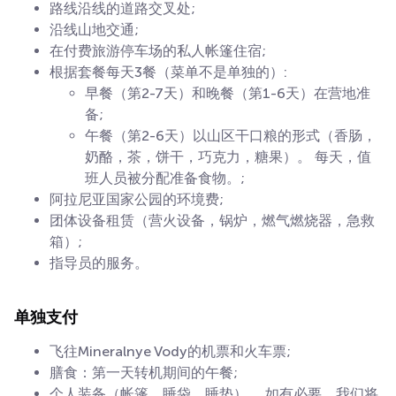
路线沿线的道路交叉处;
沿线山地交通;
在付费旅游停车场的私人帐篷住宿;
根据套餐每天3餐（菜单不是单独的）:
早餐（第2-7天）和晚餐（第1-6天）在营地准
备;
午餐（第2-6天）以山区干口粮的形式（香肠，
奶酪，茶，饼干，巧克力，糖果）。 每天，值
班人员被分配准备食物。;
阿拉尼亚国家公园的环境费;
团体设备租赁（营火设备，锅炉，燃气燃烧器，急救
箱）;
指导员的服务。
单独支付
飞往Mineralnye Vody的机票和火车票;
膳食：第一天转机期间的午餐;
个人装备（帐篷，睡袋，睡垫）。 如有必要，我们将