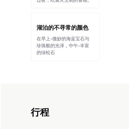
过夜，吃篝火烹制的食物。
湖泊的不寻常的颜色
在早上-微妙的海蓝宝石与
珍珠般的光泽，中午-丰富
的绿松石
行程