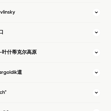
insky
口
-叶什蒂克尔高原
rgoldik道
ch"