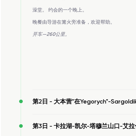
澡堂。 约会的一个晚上。
晚餐由导游在篝火旁准备，欢迎帮助。
开车—260公里。
第2日 -
大本营"在Yegorych"-Sargo
第3日 -
卡拉湖-凯尔-塔穆兰山口-艾