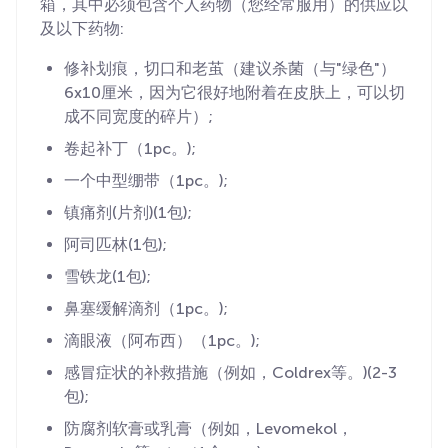
箱，其中必须包含个人药物（您经常服用）的供应以
及以下药物:
修补划痕，切口和老茧（建议杀菌（与"绿色"）
6x10厘米，因为它很好地附着在皮肤上，可以切
成不同宽度的碎片）;
卷起补丁（1pc。);
一个中型绷带（1pc。);
镇痛剂(片剂)(1包);
阿司匹林(1包);
雪铁龙(1包);
鼻塞缓解滴剂（1pc。);
滴眼液（阿布西）（1pc。);
感冒症状的补救措施（例如，Coldrex等。)(2-3
包);
防腐剂软膏或乳膏（例如，Levomekol，