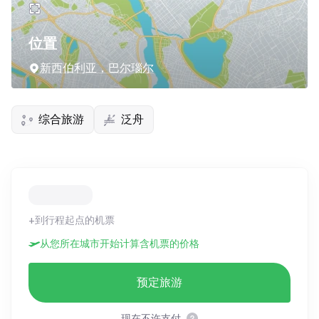
位置
新西伯利亚，巴尔瑙尔
综合旅游
泛舟
+到行程起点的机票
从您所在城市开始计算含机票的价格
预定旅游
现在不许支付