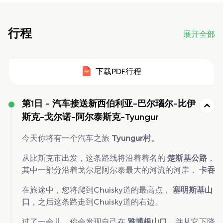
行程
展开全部
下载PDF行程
第1日 -
汽车接送新西伯利亚-巴尔瑙尔-比伊
斯克-戈尔诺-阿尔泰斯克-Tyungur
今天你将有一个汽车之旅
Tyungur村。
从比斯克市出发，这条路线将沿着着名的
楚斯基公路
，
其中一部分沿着戈尔尼阿尔泰最大的河流的河岸，
卡吞
在旅途中，您将爬到Chuisky道的最高点，
塞明斯基山
口
，之后这条路走到Chuisky道的右边。
过了一会儿，你会发现自己在
雅博根山口
，并从它下降