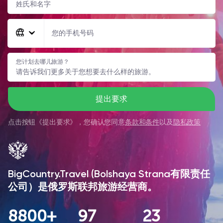
您的手机号码
您计划去哪儿旅游？
提出要求
点击按钮《
提出要求
》，您确认您同意
条款和条件
以及
隐私政策
BigCountry.Travel (Bolshaya Strana有限责任
公司）是俄罗斯联邦旅游经营商。
8800+
97
23