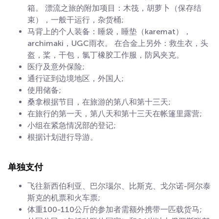
箱。 漂流之旅的附加项目：木筏，胡萝卜（保存结
束），一般干运行，杂货桶;
马背上的个人装备：睡袋，睡垫（karemat），
archimaki，UGC雨衣。 在合金上另外：救生衣，头
盔，桨，干包，氯丁橡胶工作服，防风夹克。
医疗及意外保险;
通行证到边境地区，外国人;
使用储备;
桑拿根据节目，在旅游的第八和第十三天;
在旅行的第一天，第八天和第十三天在帐篷里露营;
小组在紧急情况部的登记;
根据计划进行导游。
单独支付
飞往新西伯利亚、巴尔瑙尔、比斯克、戈尔诺-阿尔泰
斯克的机票和火车票;
体重100-110公斤的参加者需额外携带一匹载货马;