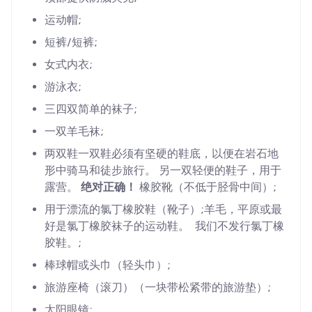
运动帽;
短裤/短裤;
女式内衣;
游泳衣;
三四双简单的袜子;
一双羊毛袜;
两双鞋一双鞋必须有坚硬的鞋底，以便在岩石地
形中骑马和徒步旅行。 另一双轻便的鞋子，用于
露营。
绝对正确！
橡胶靴（不低于胫骨中间）;
用于漂流的氯丁橡胶鞋（靴子）;羊毛，平原或最
好是氯丁橡胶袜子的运动鞋。 我们不发行氯丁橡
胶鞋。;
棒球帽或头巾（轻头巾）;
旅游座椅（滚刀）（一块带松紧带的旅游垫）;
太阳眼镜;