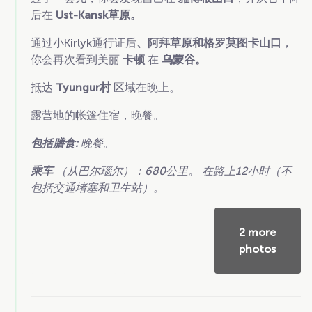
后在
Ust-Kansk草原。
通过小Kirlyk通行证后
、阿拜草原和格罗莫图卡山口
，
你会再次看到美丽
卡顿
在
乌蒙谷。
抵达
Tyungur村
区域在晚上。
露营地的帐篷住宿，晚餐。
包括膳食:
晚餐。
乘车
（从巴尔瑙尔）：680公里。 在路上12小时（不
包括交通堵塞和卫生站）。
2 more
photos