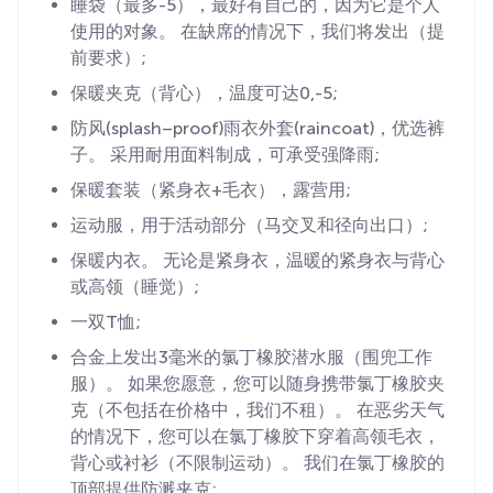
睡袋（最多-5），最好有自己的，因为它是个人
使用的对象。 在缺席的情况下，我们将发出（提
前要求）;
保暖夹克（背心），温度可达0,-5;
防风(splash–proof)雨衣外套(raincoat)，优选裤
子。 采用耐用面料制成，可承受强降雨;
保暖套装（紧身衣+毛衣），露营用;
运动服，用于活动部分（马交叉和径向出口）;
保暖内衣。 无论是紧身衣，温暖的紧身衣与背心
或高领（睡觉）;
一双T恤;
合金上发出3毫米的氯丁橡胶潜水服（围兜工作
服）。 如果您愿意，您可以随身携带氯丁橡胶夹
克（不包括在价格中，我们不租）。 在恶劣天气
的情况下，您可以在氯丁橡胶下穿着高领毛衣，
背心或衬衫（不限制运动）。 我们在氯丁橡胶的
顶部提供防溅夹克;