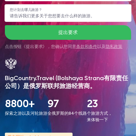
您计划去哪儿旅游？
提出要求
点击按钮《
提出要求
》，您确认您同意
条款和条件
以及
隐私政策
BigCountry.Travel (Bolshaya Strana有限责任
公司）是俄罗斯联邦旅游经营商。
8800+
97
23
探索之游以及河轮旅游
全俄罗斯的84个线路
个旅游方式，
来体验一下