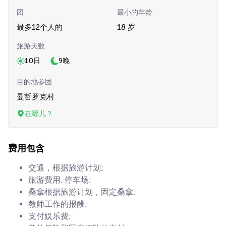
团
最小的年龄
最多12个人的
18 岁
旅游天数
10日
9晚
目的地参团
曼哲罗克村
在哪儿？
费用包含
交通，根据旅游计划;
旅游费用. 停车场;
桑拿根据旅游计划，固定桑拿;
教师工作的报酬;
支付娱乐费;