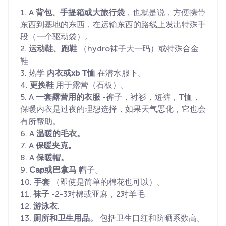
1. A
背包、手提箱或大旅行袋
，也就是说，方便携带
东西到基地的东西，在运输东西的路线上发出特殊手
段（一个驱动袋）。
2.
运动鞋、跑鞋
（hydro袜子大一码）或特殊合金
鞋
3. 热学
内衣或xb T恤
在潜水服下。
4.
更换鞋
用于露营（石板）。
5. A
一套露营用的衣服
-裤子，衬衫，短裤，T恤，
保暖内衣是过夜的理想选择，如果天气恶化，它也会
有所帮助。
6. A
温暖的毛衣。
7. A
保暖夹克。
8. A
保暖帽。
9.
Cap或巴拿马
帽子。
10.
手套
（即使是简单的棉花也可以）。
11.
袜子
-2-3对棉或亚麻，2对羊毛
12.
游泳衣
.
13.
厕所和卫生用品。
包括卫生口红和防晒系数高。