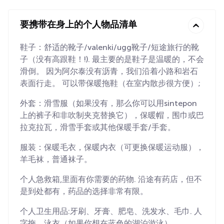
要携带在身上的个人物品清单
鞋子：舒适的靴子/valenki/ugg靴子/短途旅行的靴
子（没有高跟鞋！!). 最主要的是鞋子是温暖的，不会
滑倒。 因为阿尔泰没有沥青，我们沿着小路和岩石
表面行走。 可以带保暖拖鞋（在室内散步很方便）;
外套：滑雪服（如果没有，那么你可以用sintepon
上的裤子和非吹制夹克替换它），保暖帽，围巾或巴
拉克拉瓦，滑雪手套或其他保暖手套/手套。
服装：保暖毛衣，保暖内衣（可更换保暖运动服），
羊毛袜，普通袜子。
个人急救箱,里面有你需要的药物. 沿途有药店，但不
是到处都有，药品的选择非常有限。
个人卫生用品:牙刷、牙膏、肥皂、洗发水、毛巾. 人
字拖，泳衣（如果你想在蓝色的湖泊游泳）。