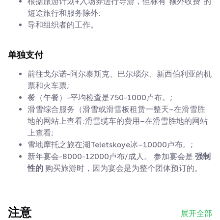
根据旅游计划+入场券进行导游，但标有"额外收费"的
短途旅行和服务除外;
导和组织者的工作。
单独支付
前往戈尔诺-阿尔泰斯克、巴尔瑙尔、新西伯利亚的机
票和火车票;
餐（午餐）-平均检查是750-1000卢布。;
滑雪综合服务（滑雪或滑雪板租赁一整天–在滑雪胜
地的网站上查看;滑雪缆车的费用–在滑雪胜地的网站
上查看;
雪地摩托之旅在湖Teletskoye冰–10000卢布。;
新年宴会-8000-12000卢布/成人。 参加宴会是
强制
性的
购买旅游时，因为宴会是为整个团体预订的。
注意
展开全部