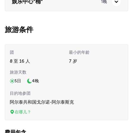
娱乐中心"桶"
1晚
旅游条件
团
最小的年龄
8 至 16 人
7 岁
旅游天数
5日
4晚
目的地参团
阿尔泰共和国戈尔诺-阿尔泰斯克
在哪儿？
费用包含