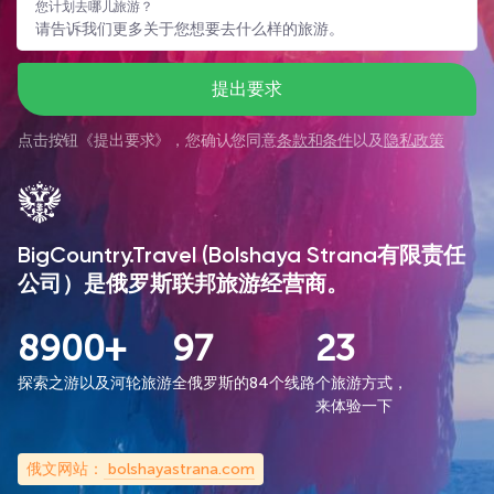
您计划去哪儿旅游？
提出要求
点击按钮《
提出要求
》，您确认您同意
条款和条件
以及
隐私政策
BigCountry.Travel (Bolshaya Strana有限责任
公司）是俄罗斯联邦旅游经营商。
8900+
97
23
探索之游以及河轮旅游
全俄罗斯的84个线路
个旅游方式，
来体验一下
俄文网站：
bolshayastrana.com