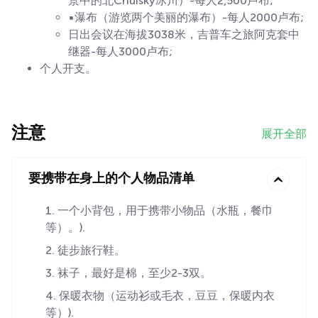
景中的北Chuisky冰川）-每人2,500卢布;
▪瀑布（游览两个美丽的瀑布）-每人2000卢布;
日出会议在海拔3038米，吉普车之旅阿克套中
继器-每人3000卢布;
个人开支。
注意
展开全部
要携带在身上的个人物品清单
一个小背包，用于携带小物品（水瓶，餐巾
等）。).
徒步旅行鞋。
袜子，最好是棉，至少2-3双。
保暖衣物（运动衫或毛衣，豆豆，保暖内衣
等）).