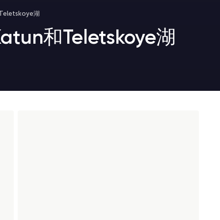
letskoye湖
n和Teletskoye湖