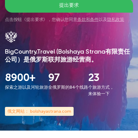
提出要求
点击按钮《
提出要求
》，您确认您同意
条款和条件
以及
隐私政策
BigCountry.Travel (Bolshaya Strana有限责任
公司）是俄罗斯联邦旅游经营商。
8900+
97
23
探索之游以及河轮旅游
全俄罗斯的84个线路
个旅游方式，
来体验一下
俄文网站：
bolshayastrana.com