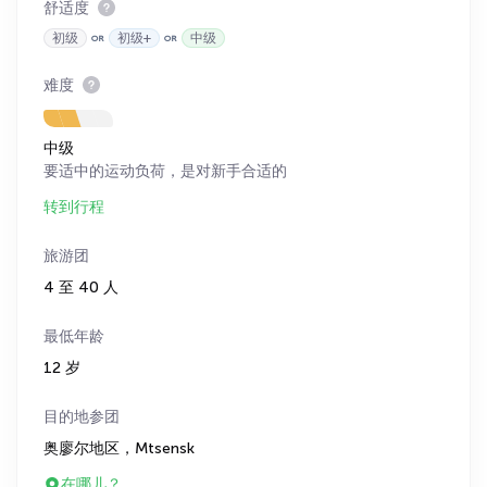
舒适度
初级
初级+
中级
难度
中级
要适中的运动负荷，是对新手合适的
转到行程
旅游团
4 至 40 人
最低年龄
12 岁
目的地参团
奥廖尔地区，Mtsensk
在哪儿？