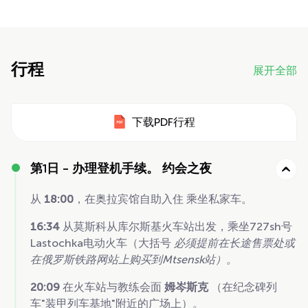
行程
展开全部
下载PDF行程
第1日 -
办理登机手续。 约会之夜
从
18:00
，在奥拉宾馆自助入住
乘坐私家车。
16:34
从莫斯科从库尔斯基火车站出发，乘坐727sh号
Lastochka电动火车（大括号
必须提前在长途售票处或
在俄罗斯铁路网站上购买到Mtsensk站）。
20:09
在火车站与教练会面
姆岑斯克
（在纪念碑列
车"装甲列车基地"附近的广场上）。