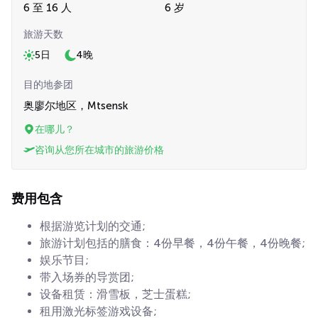
6 至 16 人
6 岁
旅游天数
5日
4晚
目的地参团
奥廖尔地区，Mtsensk
在哪儿？
咨询从您所在城市的旅游价格
费用包含
根据游览计划的交通;
旅游计划包括的膳食：4份早餐，4份午餐，4份晚餐;
娱乐节目;
带入场券的导赏团;
设备租赁：滑雪板，芝士蛋糕;
租用激光标签游戏设备;