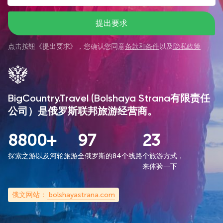
提出要求
点击按钮《
提出要求
》，您确认您同意
条款和条件
以及
隐私政策
BigCountry.Travel (Bolshaya Strana有限责任
公司）是俄罗斯联邦旅游经营商。
8800+
97
23
探索之游以及河轮旅游
全俄罗斯的84个线路
个旅游方式，
来体验一下
俄文网站：
bolshayastrana.com