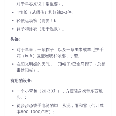
对于早春来说非常重要）;
T恤长（从晒伤）和短袖2-3件;
轻便运动裤（需要！);
袜子和泳衣（用于温泉）。
头饰:
对于早春，一顶帽子，以及一条围巾或羊毛护手
霜（buff）复盖喉咙和颈部，手套;
在阳光明媚的天气，一顶帽子/巴拿马帽子（总是
带遮阳板）。
有用的设备:
一个小背包（20-30升），方便随身携带东西散
步。;
徒步步态或手电筒的脚：从泥，雨和雪（估计成
本800-1000卢布）;