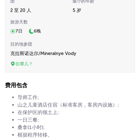
团
最小的年龄
2 至 20 人
5 岁
旅游天数
7日
6晚
目的地参团
克拉斯诺达尔/Mineralnye Vody
在哪儿？
费用包含
导师工作;
山之儿童酒店住宿（标准客房，客房内设施）;
在保护区的领土上;
一日三餐;
桑拿(1小时);
根据程序转移。