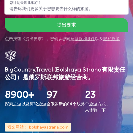
您计划去哪儿旅游？
提出要求
点击按钮《
提出要求
》，您确认您同意
条款和条件
以及
隐私政策
BigCountry.Travel (Bolshaya Strana有限责任
公司）是俄罗斯联邦旅游经营商。
8900+
97
23
探索之游以及河轮旅游
全俄罗斯的84个线路
个旅游方式，
来体验一下
俄文网站：
bolshayastrana.com