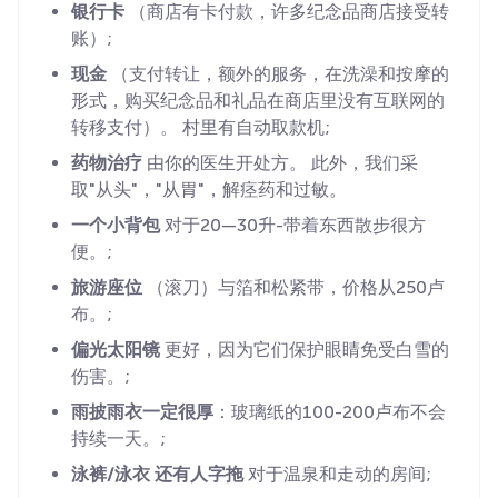
银行卡
（商店有卡付款，许多纪念品商店接受转
账）;
现金
（支付转让，额外的服务，在洗澡和按摩的
形式，购买纪念品和礼品在商店里没有互联网的
转移支付）。 村里有自动取款机;
药物治疗
由你的医生开处方。 此外，我们采
取"从头"，"从胃"，解痉药和过敏。
一个小背包
对于20—30升-带着东西散步很方
便。;
旅游座位
（滚刀）与箔和松紧带，价格从250卢
布。;
偏光太阳镜
更好，因为它们保护眼睛免受白雪的
伤害。;
雨披雨衣一定很厚
：玻璃纸的100-200卢布不会
持续一天。;
泳裤/泳衣
还有人字拖
对于温泉和走动的房间;