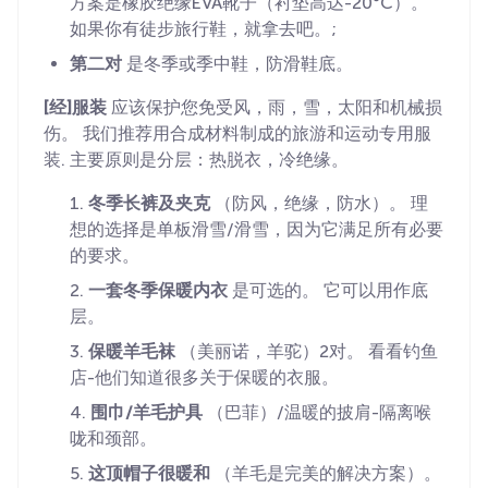
方案是橡胶绝缘EVA靴子（衬垫高达-20°C）。
如果你有徒步旅行鞋，就拿去吧。;
第二对
是冬季或季中鞋，防滑鞋底。
[经]服装
应该保护您免受风，雨，雪，太阳和机械损
伤。 我们推荐用合成材料制成的旅游和运动专用服
装. 主要原则是分层：热脱衣，冷绝缘。
冬季长裤及夹克
（防风，绝缘，防水）。 理
想的选择是单板滑雪/滑雪，因为它满足所有必要
的要求。
一套冬季保暖内衣
是可选的。 它可以用作底
层。
保暖羊毛袜
（美丽诺，羊驼）2对。 看看钓鱼
店-他们知道很多关于保暖的衣服。
围巾/羊毛护具
（巴菲）/温暖的披肩-隔离喉
咙和颈部。
这顶帽子很暖和
（羊毛是完美的解决方案）。