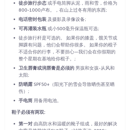
徒步旅行步态
或手电筒脚从泥，雨和雪，价格为
800-1000卢布。，在山上过冬有用的东西;
电话密封包装
及摄影及录像设备;
可再灌装水瓶
或小500毫升保温瓶可选;
徒步旅行杆是可选的。 如果你的膝盖，髋关节或
脚踝有问题，他们会帮助你很多。 如果你的棍子
不适合你的行李，不要担心—我们会在你假期的
整个星期在基地给你棍子。;
卫生唇膏或润唇膏是必须的
男孩和女孩-从风和
太阳;
防晒露
SPF50+（阳光下的雪会导致晒伤甚至晒
伤）;
手电筒
用备用电池。
鞋子必须有两双:
第一对
由高防水和温暖的靴子组成，最好的解决