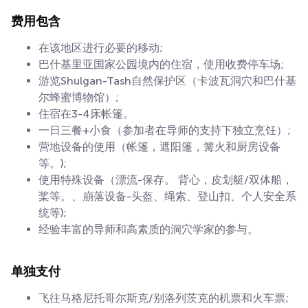
费用包含
在该地区进行必要的移动;
巴什基里亚国家公园境内的住宿，使用收费停车场;
游览Shulgan-Tash自然保护区（卡波瓦洞穴和巴什基
尔蜂蜜博物馆）;
住宿在3-4床帐篷。
一日三餐+小食（参加者在导师的支持下独立烹饪）;
营地设备的使用（帐篷，遮阳篷，篝火和厨房设备
等。);
使用特殊设备（漂流-保存。 背心，皮划艇/双体船，
桨等。、崩落设备-头盔、绳索、登山扣、个人安全系
统等);
经验丰富的导师和高素质的洞穴学家的参与。
单独支付
飞往马格尼托哥尔斯克/别洛列茨克的机票和火车票;