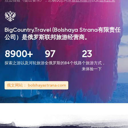
点击按钮《
提出要求
》，您确认您同意
条款和条件
以及
隐私政策
BigCountry.Travel (Bolshaya Strana有限责任
公司）是俄罗斯联邦旅游经营商。
8900+
97
23
探索之游以及河轮旅游
全俄罗斯的84个线路
个旅游方式，
来体验一下
俄文网站：
bolshayastrana.com