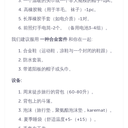
一个温暖的头巾或一个非大规模的帽子-1pc。
高橡胶靴（用于羊毛。 袜子）-1pc。
长厚橡胶手套（如电介质）-1对。
前照灯手电筒-2个。 （备用电池3-4组）。
我们建议服用
一种合金套件
和你在一起:
合金鞋（运动鞋，凉鞋与一个封闭的鞋跟）。
防水套装。
带遮阳板的帽子或头巾。
设备:
周末徒步旅行的背包（60-80升）。
背包上的斗篷。
泡沫（旅行垫，聚氨酯泡沫垫，karemat）。
夏季睡袋（舒适温度+5-（+15））。