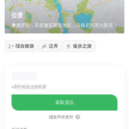
位置
俄罗斯，车里雅宾斯克地区，马格尼托哥尔斯克
综合旅游
泛舟
徒步之游
+到行程起点的机票
索取資訊
现在不许支付